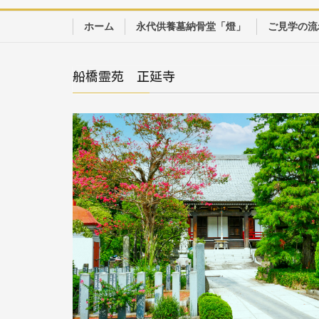
ホーム
永代供養墓納骨堂「燈」
ご見学の流
船橋霊苑 正延寺